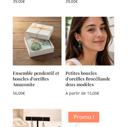
39,00
€
39,00
€
Ensemble pendentif et
Petites boucles
boucles d’oreilles
d’oreilles Brocéliande
Amazonite
deux modèles
56,00
€
A partir de
15,00
€
Promo !