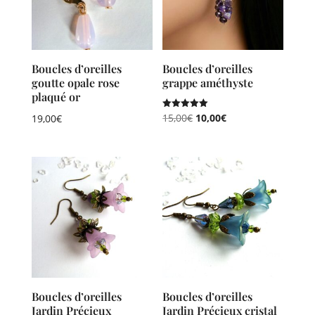
Boucles d’oreilles
Boucles d’oreilles
goutte opale rose
grappe améthyste
plaqué or
Le
Le
Note
15,00
€
10,00
€
19,00
€
5.00
sur 5
prix
prix
initial
actuel
était :
est :
15,00€.
10,00€.
Boucles d’oreilles
Boucles d’oreilles
Jardin Précieux
Jardin Précieux cristal