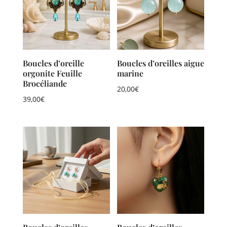
Boucles d’oreille
Boucles d’oreilles aigue
orgonite Feuille
marine
Brocéliande
20,00
€
39,00
€