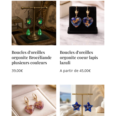
Boucles d’oreilles
Boucles d’oreilles
orgonite Brocéliande
orgonite coeur lapis
plusieurs couleurs
lazuli
39,00
€
A partir de
45,00
€