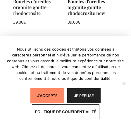
Boucles d’oreilles
Boucles d’oreilles
orgonite goutte
orgonite goutte
rhodocrosite
rhodocrosite new
39,00
€
39,00
€
Nous utilisons des cookies et traitons vos données à
caractères personnel afin d'évaluer la performance de nos
contenus et vous garantir la meilleure expérience sur notre site
web. Cliquez ci-dessous si vous consentez à l’utilisation de
cookies et au traitement de vos données personnelles
conformément à notre politique de confidentialité.
Boucles d’oreilles
Boucles d’oreilles
J'ACCEPTE
JE REFUSE
orgonite goutte
orgonite goutte
shungite
turquoise
POLITIQUE DE CONFIDENTIALITÉ
39,00
€
39,00
€