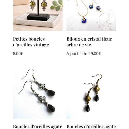
Petites boucles
Bijoux en cristal fleur
d’oreilles vintage
arbre de vie
8,00
€
A partir de
29,00
€
Boucles d’oreilles agate
Boucles d’oreilles agate