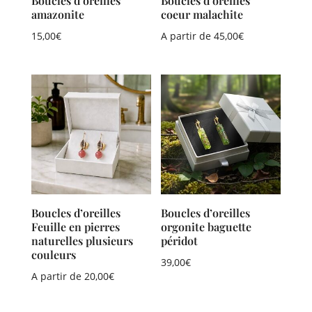
Boucles d’oreilles
Boucles d’oreilles
amazonite
coeur malachite
15,00
€
A partir de
45,00
€
Boucles d’oreilles
Boucles d’oreilles
Feuille en pierres
orgonite baguette
naturelles plusieurs
péridot
couleurs
39,00
€
A partir de
20,00
€