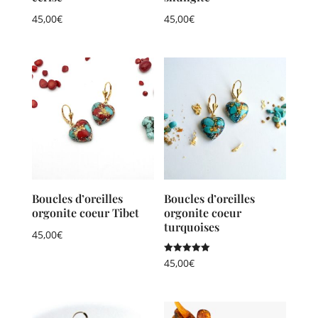
45,00
€
45,00
€
Boucles d’oreilles
Boucles d’oreilles
orgonite coeur Tibet
orgonite coeur
turquoises
45,00
€
Note
45,00
€
5.00
sur 5