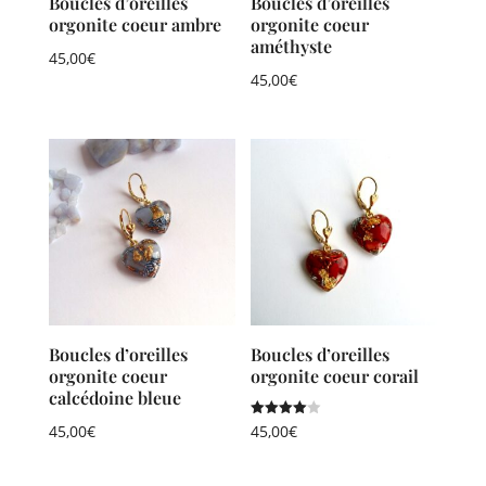
Boucles d’oreilles
Boucles d’oreilles
orgonite coeur ambre
orgonite coeur
améthyste
45,00
€
45,00
€
Boucles d’oreilles
Boucles d’oreilles
orgonite coeur
orgonite coeur corail
calcédoine bleue
Note
45,00
€
45,00
€
4.00
sur 5