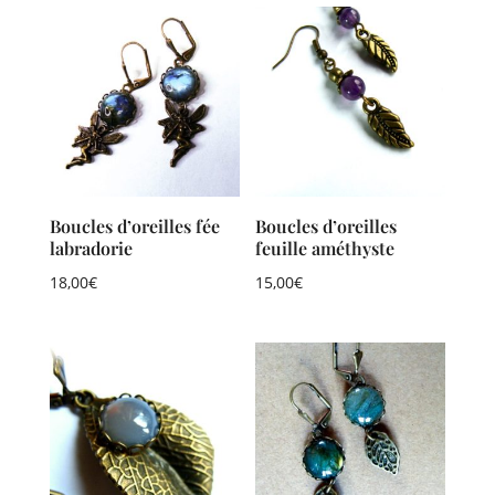
Boucles d’oreilles fée
Boucles d’oreilles
labradorie
feuille améthyste
18,00
€
15,00
€