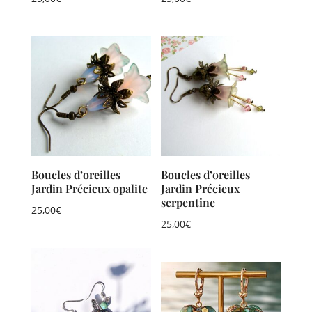
Boucles d’oreilles
Boucles d’oreilles
Jardin Précieux opalite
Jardin Précieux
serpentine
25,00
€
25,00
€