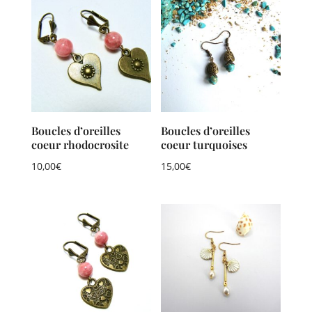
Boucles d’oreilles
Boucles d’oreilles
coeur rhodocrosite
coeur turquoises
10,00
€
15,00
€