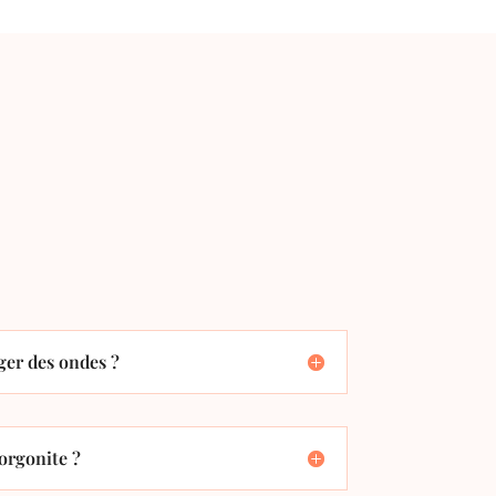
er des ondes ?
orgonite ?