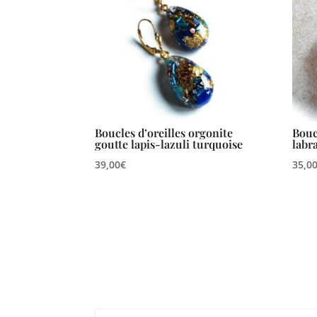
Boucles d’oreilles orgonite
Bouc
goutte lapis-lazuli turquoise
labr
39,00
€
35,0