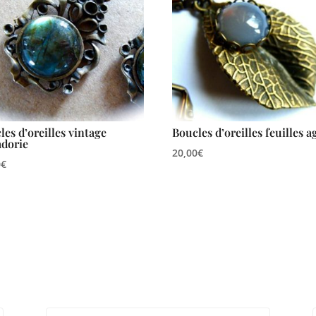
les d’oreilles vintage
Boucles d’oreilles feuilles a
adorie
20,00
€
0
€