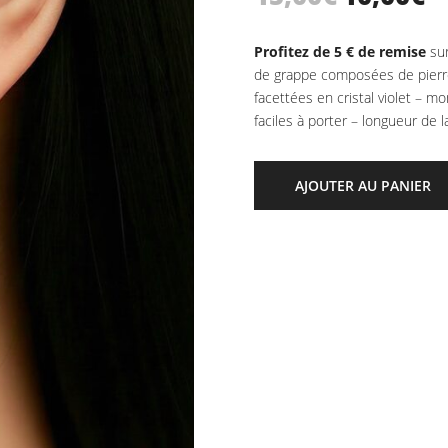
notation
prix
pri
client
initial
ac
Profitez de 5 € de remise
sur
était :
est
de grappe composées de pierre
15,00€.
10
facettées en cristal violet – m
faciles à porter – longueur de 
AJOUTER AU PANIER