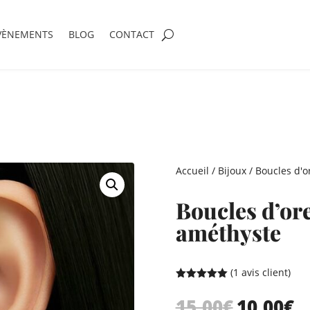
VÈNEMENTS
BLOG
CONTACT
Accueil
/
Bijoux
/
Boucles d'or
Boucles d’ore
améthyste
(
1
avis client)
Noté
5.00
sur 5
15,00
€
10,00
€
Le
Le
basé sur