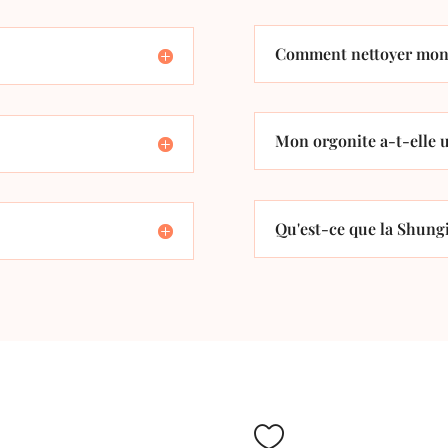
Comment nettoyer mon 
Mon orgonite a-t-elle u
Qu'est-ce que la Shungi
