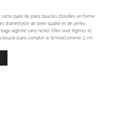
x
tuel
 cette paire de jolies boucles d’oreilles en forme
 :
s d’améthyste de belle qualité et de perles
,00€.
ontage argenté sans nickel. Elles sont légères et
la boucle (sans compter le fermoir) environ 2 cm.