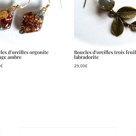
les d’oreilles orgonite
Boucles d’oreilles trois feui
nge ambre
labradorite
0
€
29,00
€