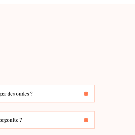
er des ondes ?
orgonite ?