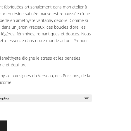
ont fabriquées artisanalement dans mon atelier à
leur en résine satinée mauve est rehaussée d’une
 perle en améthyste véritable, dépolie. Comme si
es dans un Jardin Précieux, ces boucles d’oreilles
r légères, féminines, romantiques et douces. Nous
ette essence dans notre monde actuel. Prenons
l’améthyste éloigne le stress et les pensées
e et équilibre.
éthyste aux signes du Verseau, des Poissons, de la
icorne.