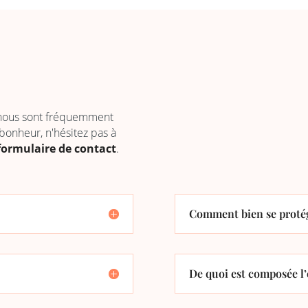
 nous sont fréquemment
 bonheur, n'hésitez pas à
formulaire de contact
.
Comment bien se protég
De quoi est composée l’