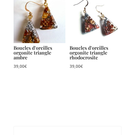
Boucles d’oreilles
Boucles d’oreilles
orgonite triangle
orgonite triangle
ambre
rhodocrosite
39,00
€
39,00
€