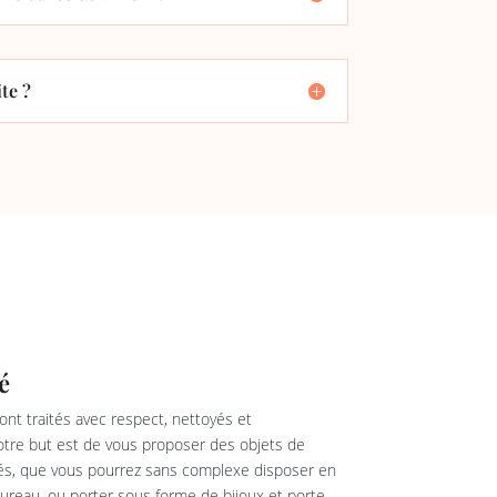
te ?
é
nt traités avec respect, nettoyés et
re but est de vous proposer des objets de
rés, que vous pourrez sans complexe disposer en
reau, ou porter sous forme de bijoux et porte-