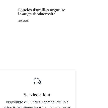
Boucles d’oreilles orgonite
losange rhodocrosite
39,00
€
w
Service client
Disponible du lundi au samedi de 9h à
21h par téléphone au
06 31 78 00 31
et au