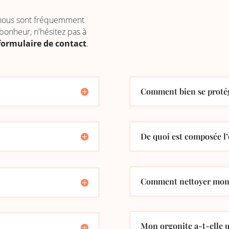
 nous sont fréquemment
 bonheur, n'hésitez pas à
formulaire de contact
.
Comment bien se protég
De quoi est composée l’
Comment nettoyer mon 
Mon orgonite a-t-elle u