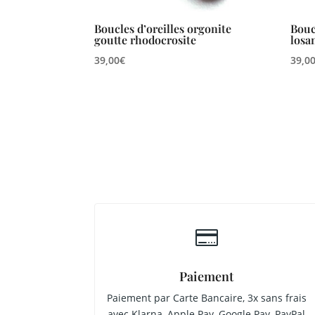
Boucles d’oreilles orgonite
Bouc
goutte rhodocrosite
losa
39,00
€
39,0

Paiement
Paiement par Carte Bancaire, 3x sans frais
avec Klarna, Apple Pay, Google Pay, PayPal