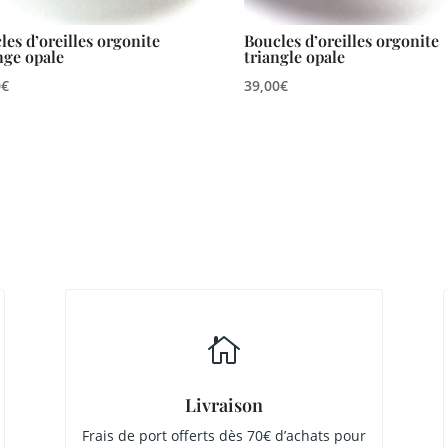
les d’oreilles orgonite
Boucles d’oreilles orgonite
nge opale
triangle opale
0
€
39,00
€

Livraison
Frais de port offerts dès 70€ d’achats pour