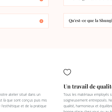
Qu'est-ce que la Shungi

Un travail de qualit
otre atelier situé dans un
Tous les matériaux employés so
est là que sont conçus puis mis
soigneusement entreposés. Not
l’esthétique et de la pratique
qualité, harmonieux et équilib
bonne place chez vous ou au bu