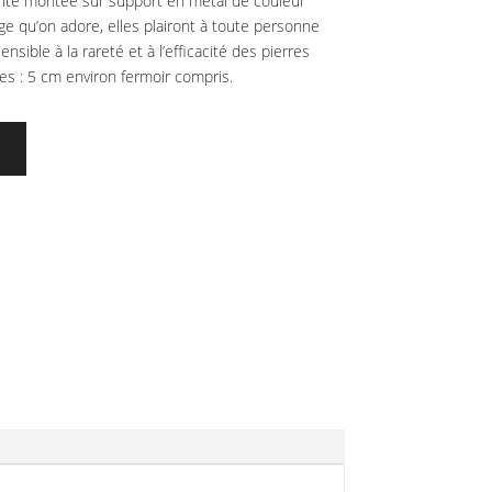
rite montée sur support en métal de couleur
ntage qu’on adore, elles plairont à toute personne
nsible à la rareté et à l’efficacité des pierres
es : 5 cm environ fermoir compris.