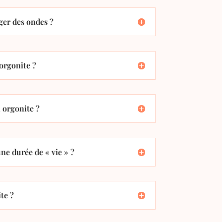
er des ondes ?
orgonite ?
orgonite ?
ne durée de « vie » ?
te ?