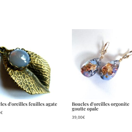
les d’oreilles feuilles agate
Boucles d’oreilles orgonite
goutte opale
0
€
39,00
€