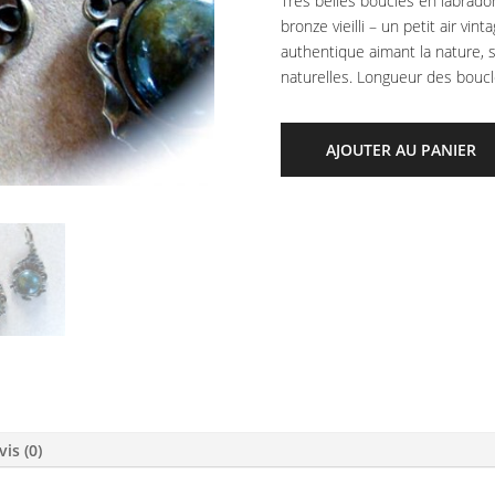
Très belles boucles en labrado
bronze vieilli – un petit air vi
authentique aimant la nature, se
naturelles. Longueur des boucl
AJOUTER AU PANIER
vis (0)