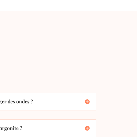
er des ondes ?
orgonite ?