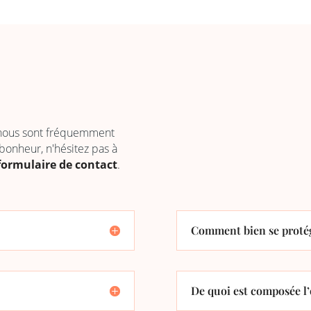
 nous sont fréquemment
 bonheur, n'hésitez pas à
formulaire de contact
.
Comment bien se protég
De quoi est composée l’