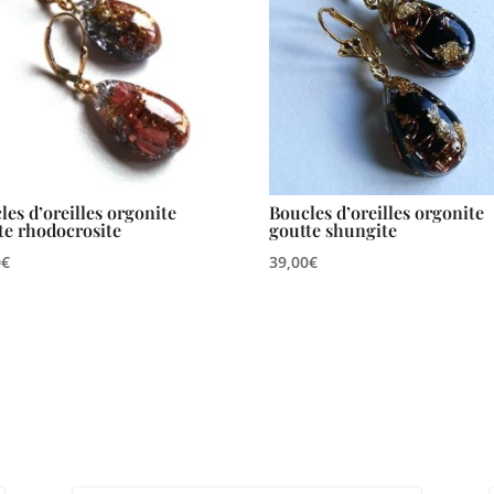
les d’oreilles orgonite
Boucles d’oreilles orgonite
te rhodocrosite
goutte shungite
0
€
39,00
€