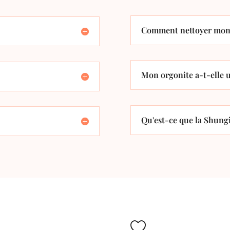
Comment nettoyer mon 
Mon orgonite a-t-elle u
Qu'est-ce que la Shungi
