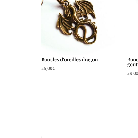
Boucles d’oreilles dragon
Bouc
gout
25,00
€
39,0