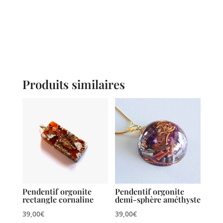
Produits similaires
Pendentif orgonite
Pendentif orgonite
rectangle cornaline
demi-sphère améthyste
39,00
€
39,00
€