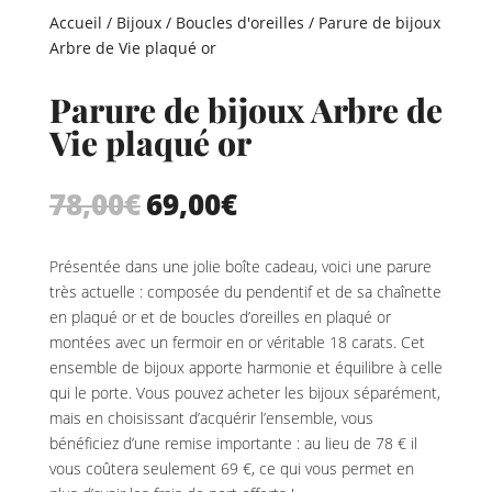
Accueil
/
Bijoux
/
Boucles d'oreilles
/ Parure de bijoux
Arbre de Vie plaqué or
Parure de bijoux Arbre de
Vie plaqué or
78,00
€
69,00
€
Le
Le
prix
prix
initial
actuel
Présentée dans une jolie boîte cadeau, voici une parure
était :
est :
très actuelle : composée du pendentif et de sa chaînette
78,00€.
69,00€.
en plaqué or et de boucles d’oreilles en plaqué or
montées avec un fermoir en or véritable 18 carats. Cet
ensemble de bijoux apporte harmonie et équilibre à celle
qui le porte. Vous pouvez acheter les bijoux séparément,
mais en choisissant d’acquérir l’ensemble, vous
bénéficiez d’une remise importante : au lieu de 78 € il
vous coûtera seulement 69 €, ce qui vous permet en