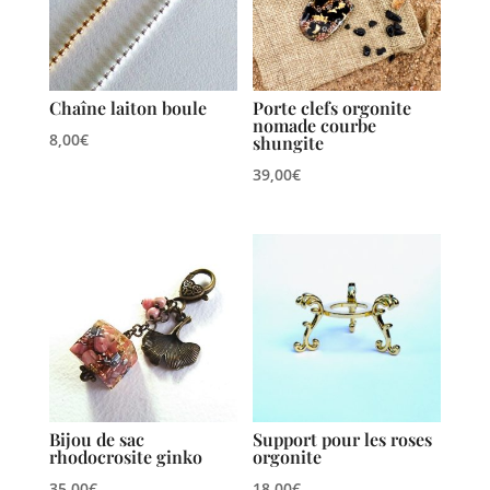
Chaîne laiton boule
Porte clefs orgonite
nomade courbe
8,00
€
shungite
39,00
€
Bijou de sac
Support pour les roses
rhodocrosite ginko
orgonite
35,00
€
18,00
€