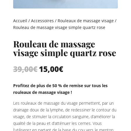
Accueil
/
Accessoires
/
Rouleaux de massage visage
/
Rouleau de massage visage simple quartz rose
Rouleau de massage
visage simple quartz rose
39,00
€
15,00
€
Le
Le
prix
prix
initial
actuel
Profitez de plus de 50 % de remise sur tous les
était :
est :
rouleaux de massage visage !
39,00€.
15,00€.
Les rouleaux de massage du visage permettent, par un
drainage doux de la lymphe, de redessiner le contour du
visage, de stimuler la circulation sanguine, d’améliorer la
qualité de la peau et d’atténuer les cernes. Vous
l’utiliserez en partant de la base du cou vers le menton