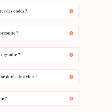
er des ondes ?
orgonite ?
orgonite ?
ne durée de « vie » ?
te ?