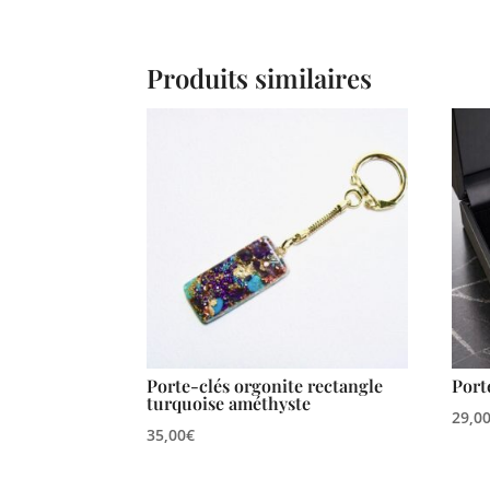
Produits similaires
Porte-clés orgonite rectangle
Port
turquoise améthyste
29,0
35,00
€