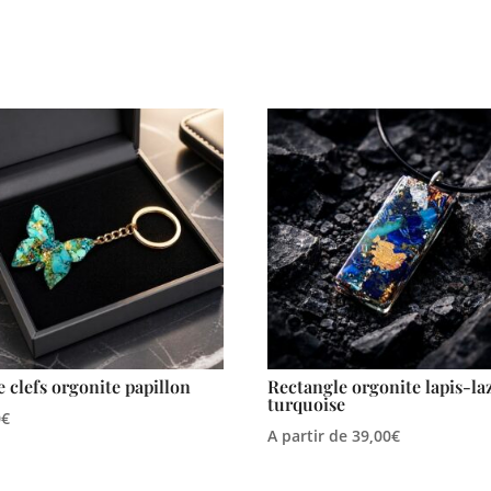
e clefs orgonite papillon
Rectangle orgonite lapis-la
turquoise
0
€
A partir de
39,00
€