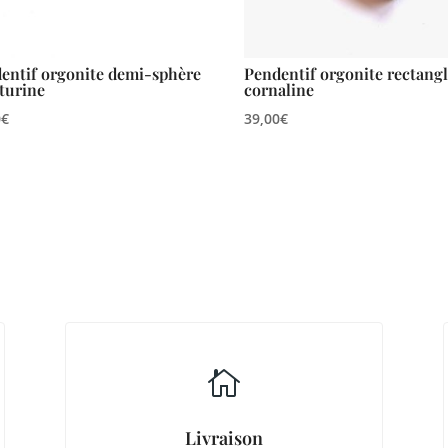
entif orgonite demi-sphère
Pendentif orgonite rectang
turine
cornaline
0
€
39,00
€

Livraison