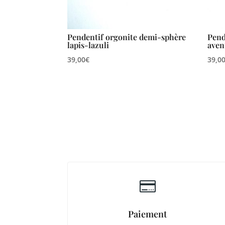
Pendentif orgonite demi-sphère
Pend
lapis-lazuli
aven
39,00
€
39,0

Paiement