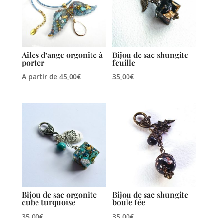
Ailes d’ange orgonite à
Bijou de sac shungite
porter
feuille
A partir de
45,00
€
35,00
€
Bijou de sac orgonite
Bijou de sac shungite
cube turquoise
boule fée
35,00
€
35,00
€