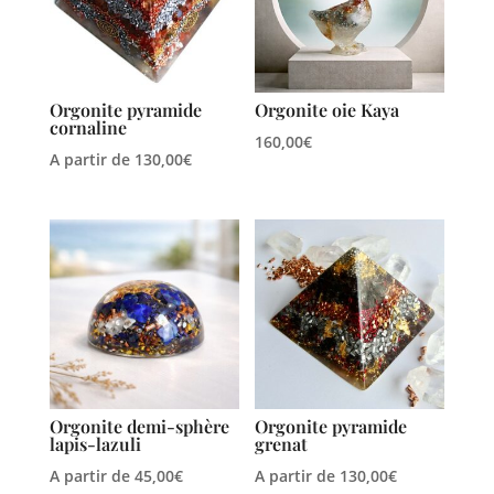
Orgonite pyramide
Orgonite oie Kaya
cornaline
160,00
€
A partir de
130,00
€
Orgonite demi-sphère
Orgonite pyramide
lapis-lazuli
grenat
A partir de
45,00
€
A partir de
130,00
€