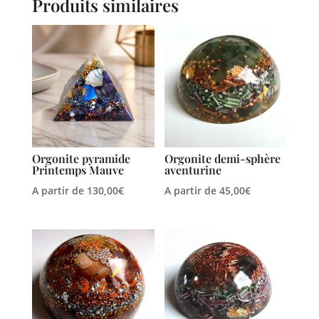
Produits similaires
Orgonite pyramide
Orgonite demi-sphère
Printemps Mauve
aventurine
A partir de
130,00
€
A partir de
45,00
€