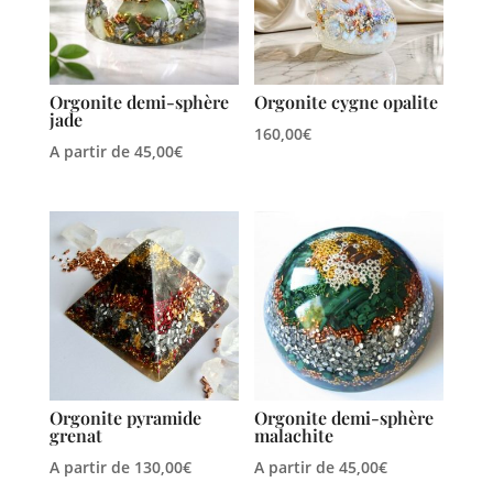
Orgonite demi-sphère
Orgonite cygne opalite
jade
160,00
€
A partir de
45,00
€
Orgonite pyramide
Orgonite demi-sphère
grenat
malachite
A partir de
130,00
€
A partir de
45,00
€