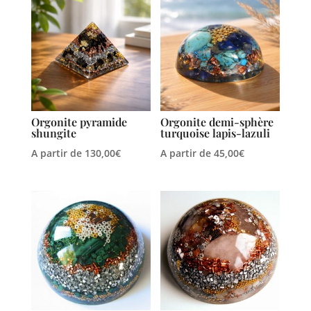
Orgonite pyramide
Orgonite demi-sphère
shungite
turquoise lapis-lazuli
A partir de
130,00
€
A partir de
45,00
€