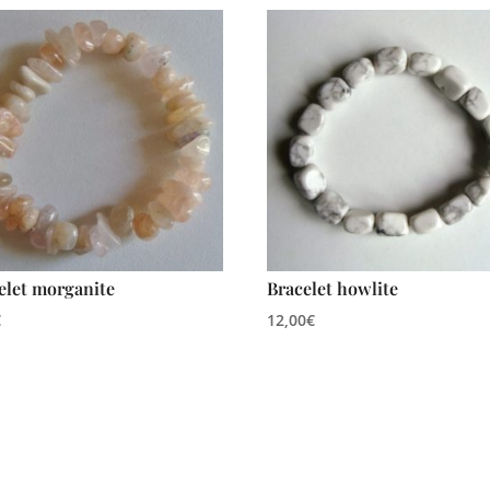
elet morganite
Bracelet howlite
€
12,00
€