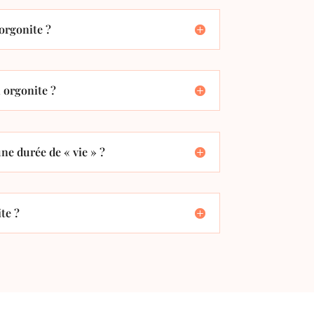
orgonite ?
orgonite ?
ne durée de « vie » ?
te ?