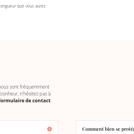
 longueur que vous aurez
 nous sont fréquemment
 bonheur, n'hésitez pas à
formulaire de contact
.
Comment bien se protég