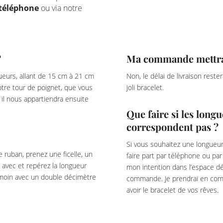
téléphone
ou via notre
?
Ma commande mettra-t
eurs, allant de 15 cm à 21 cm
Non, le délai de livraison rest
votre tour de poignet, que vous
joli bracelet.
il nous appartiendra ensuite
Que faire si les lon
correspondent pas ?
Si vous souhaitez une longueur
e ruban, prenez une ficelle, un
faire part par téléphone ou pa
 avec et repérez la longueur
mon intention dans l’espace dé
témoin avec un double décimètre
commande. Je prendrai en com
avoir le bracelet de vos rêves.