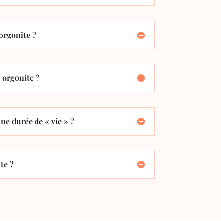
orgonite ?
orgonite ?
ne durée de « vie » ?
te ?