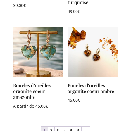
turquoise
39,00
€
39,00
€
Boucles d’oreilles
Boucles d’oreilles
orgonite coeur
orgonite coeur ambre
amazonite
45,00
€
A partir de
45,00
€
1
2
3
4
5
6
→