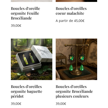
Boucles d’oreille
Boucles d’oreilles
orgonite Feuille
coeur malachite
Brocéliande
A partir de
45,00
€
39,00
€
Boucles d’oreilles
Boucles d’oreilles
orgonite baguette
orgonite Brocéliande
péridot
plusieurs couleurs
39,00
€
39,00
€