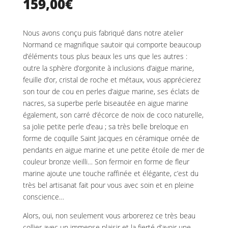
159,00
€
Nous avons conçu puis fabriqué dans notre atelier
Normand ce magnifique sautoir qui comporte beaucoup
d’éléments tous plus beaux les uns que les autres :
outre la sphère d’orgonite à inclusions d’aigue marine,
feuille d’or, cristal de roche et métaux, vous apprécierez
son tour de cou en perles d’aigue marine, ses éclats de
nacres, sa superbe perle biseautée en aigue marine
également, son carré d’écorce de noix de coco naturelle,
sa jolie petite perle d’eau ; sa très belle breloque en
forme de coquille Saint Jacques en céramique ornée de
pendants en aigue marine et une petite étoile de mer de
couleur bronze vieilli… Son fermoir en forme de fleur
marine ajoute une touche raffinée et élégante, c’est du
très bel artisanat fait pour vous avec soin et en pleine
conscience…
Alors, oui, non seulement vous arborerez ce très beau
collier avec un immense plaisir et la fierté d’avoir une