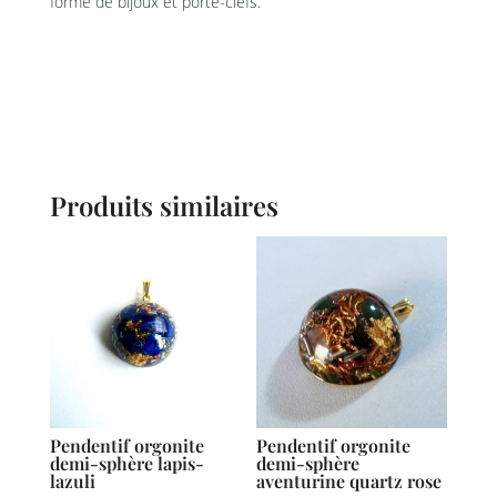
forme de bijoux et porte-clefs.
Produits similaires
Pendentif orgonite
Pendentif orgonite
demi-sphère lapis-
demi-sphère
lazuli
aventurine quartz rose