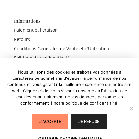
Informations
Paiement et livraison
Retours
Conditions Générales de Vente et d’Utilisation
Politique de confidentialité
Mentions légales
Nous utilisons des cookies et traitons vos données à
caractères personnel afin d'évaluer la performance de nos
contenus et vous garantir la meilleure expérience sur notre site
web. Cliquez ci-dessous si vous consentez à l’utilisation de
Liens rapides
cookies et au traitement de vos données personnelles
conformément à notre politique de confidentialité.
Boutique
Panier
J'ACCEPTE
JE REFUSE
Mon compte
POLITIQUE DE CONFIDENTIALITÉ