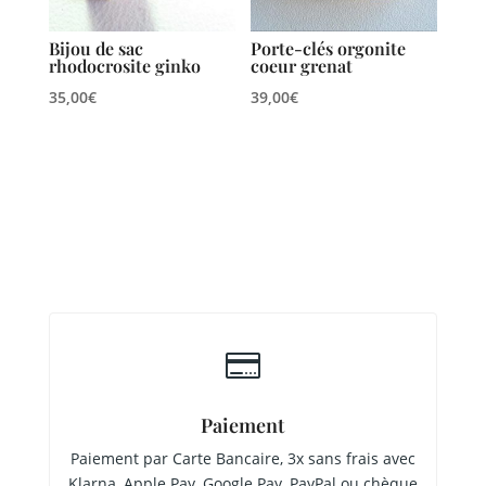
Bijou de sac
Porte-clés orgonite
rhodocrosite ginko
coeur grenat
35,00
€
39,00
€

Paiement
Paiement par Carte Bancaire, 3x sans frais avec
Klarna, Apple Pay, Google Pay, PayPal ou chèque