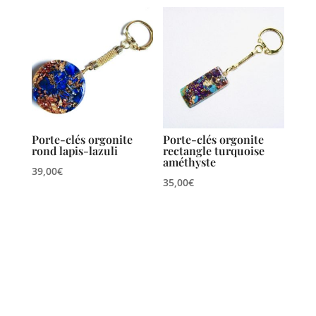
Porte-clés orgonite
Porte-clés orgonite
rond lapis-lazuli
rectangle turquoise
améthyste
39,00
€
35,00
€