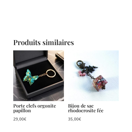
Produits similaires
Porte clefs orgonite
Bijou de sac
papillon
rhodocrosite fée
29,00
€
35,00
€