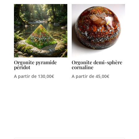
Orgonite pyramide
Orgonite demi-sphère
péridot
cornaline
A partir de
130,00
€
A partir de
45,00
€