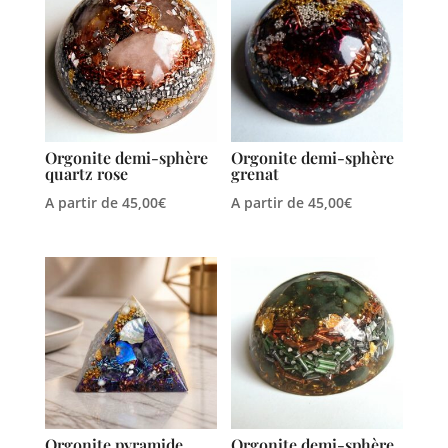
Orgonite demi-sphère
Orgonite demi-sphère
quartz rose
grenat
A partir de
45,00
€
A partir de
45,00
€
Orgonite pyramide
Orgonite demi-sphère