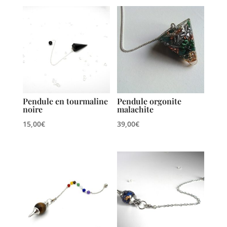
Pendule en tourmaline
Pendule orgonite
noire
malachite
15,00
€
39,00
€