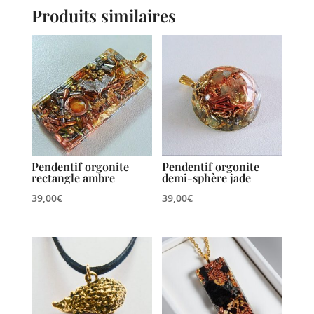
Produits similaires
Pendentif orgonite
Pendentif orgonite
rectangle ambre
demi-sphère jade
39,00
€
39,00
€