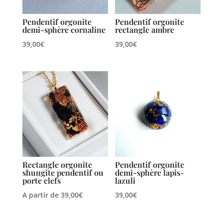
Pendentif orgonite
Pendentif orgonite
demi-sphère cornaline
rectangle ambre
39,00
€
39,00
€
Rectangle orgonite
Pendentif orgonite
shungite pendentif ou
demi-sphère lapis-
porte clefs
lazuli
A partir de
39,00
€
39,00
€