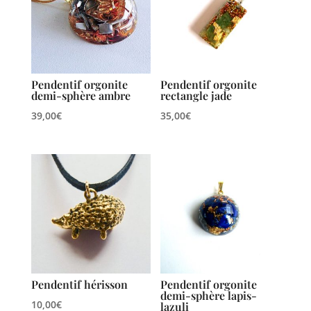
Pendentif orgonite
Pendentif orgonite
demi-sphère ambre
rectangle jade
39,00
€
35,00
€
Pendentif hérisson
Pendentif orgonite
demi-sphère lapis-
10,00
€
lazuli