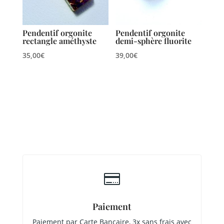
Pendentif orgonite
Pendentif orgonite
rectangle améthyste
demi-sphère fluorite
35,00
€
39,00
€

Paiement
Paiement par Carte Bancaire, 3x sans frais avec