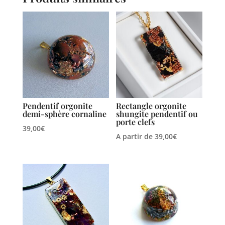
Pendentif orgonite
Rectangle orgonite
demi-sphère cornaline
shungite pendentif ou
porte clefs
39,00
€
A partir de
39,00
€