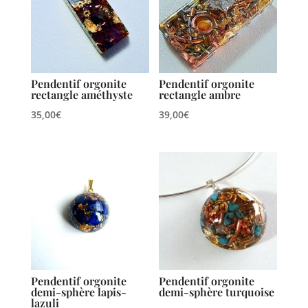
Pendentif orgonite
Pendentif orgonite
rectangle améthyste
rectangle ambre
35,00
€
39,00
€
Pendentif orgonite
Pendentif orgonite
demi-sphère lapis-
demi-sphère turquoise
lazuli