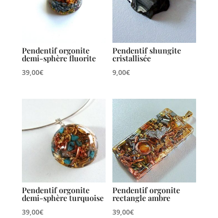
Pendentif orgonite
Pendentif shungite
demi-sphère fluorite
cristallisée
39,00
€
9,00
€
Pendentif orgonite
Pendentif orgonite
demi-sphère turquoise
rectangle ambre
39,00
€
39,00
€