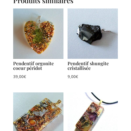
Produits similaires
Pendentif orgonite
Pendentif shungite
coeur péridot
cristallisée
39,00
€
9,00
€