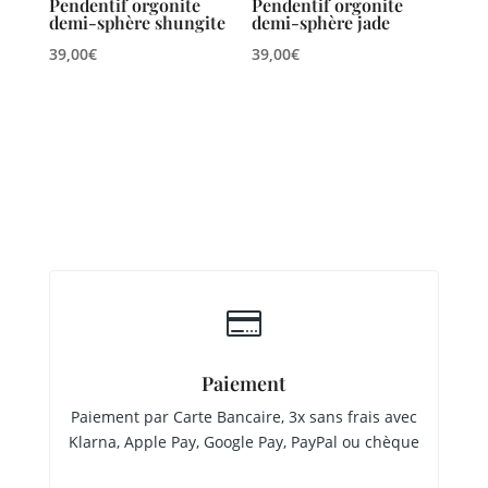
Pendentif orgonite
Pendentif orgonite
demi-sphère shungite
demi-sphère jade
39,00
€
39,00
€

Paiement
Paiement par Carte Bancaire, 3x sans frais avec
Klarna, Apple Pay, Google Pay, PayPal ou chèque