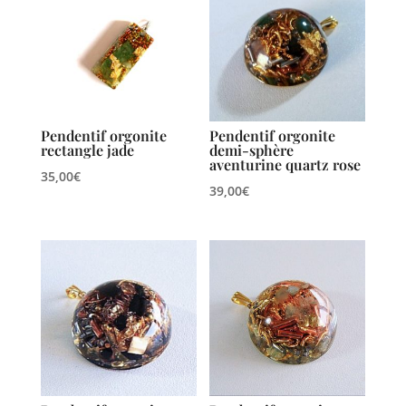
Pendentif orgonite
Pendentif orgonite
rectangle jade
demi-sphère
aventurine quartz rose
35,00
€
39,00
€