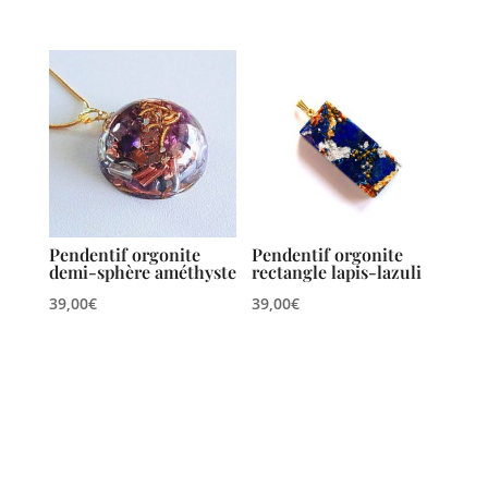
Pendentif orgonite
Pendentif orgonite
demi-sphère améthyste
rectangle lapis-lazuli
39,00
€
39,00
€