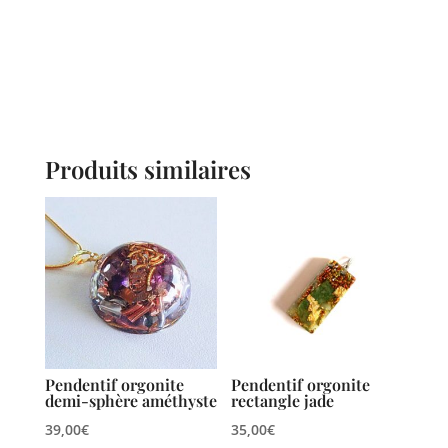
Produits similaires
Pendentif orgonite
Pendentif orgonite
demi-sphère améthyste
rectangle jade
39,00
€
35,00
€