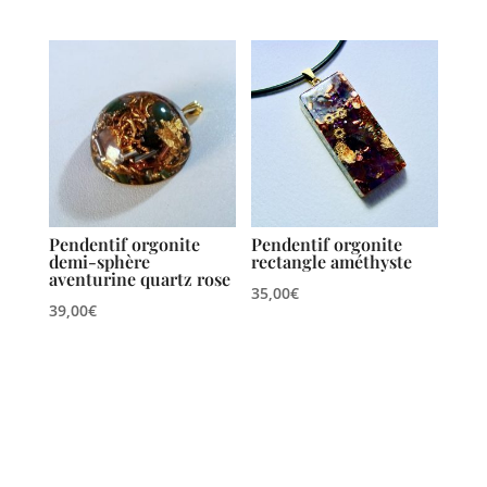
Pendentif orgonite
Pendentif orgonite
demi-sphère
rectangle améthyste
aventurine quartz rose
35,00
€
39,00
€