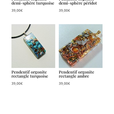
demi-sphère turquoise
demi-sphère péridot
39,00
€
39,00
€
Pendentif orgonite
Pendentif orgonite
rectangle turquoise
rectangle ambre
39,00
€
39,00
€