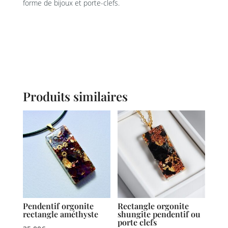
forme de bijoux et porte-clefs.
Produits similaires
Pendentif orgonite
Rectangle orgonite
rectangle améthyste
shungite pendentif ou
porte clefs