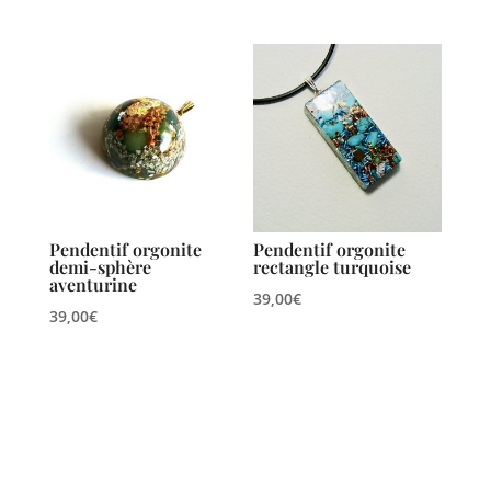
Pendentif orgonite
Pendentif orgonite
demi-sphère
rectangle turquoise
aventurine
39,00
€
39,00
€