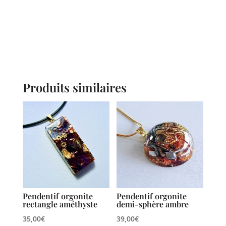
Produits similaires
Pendentif orgonite
Pendentif orgonite
rectangle améthyste
demi-sphère ambre
35,00
€
39,00
€