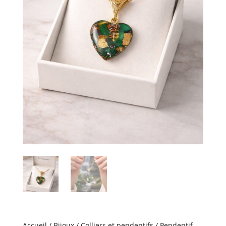
Accueil
/
Bijoux
/
Colliers et pendentifs
/ Pendentif