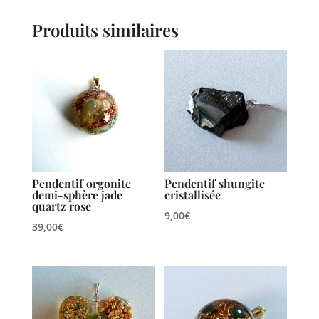
Produits similaires
Pendentif orgonite
Pendentif shungite
demi-sphère jade
cristallisée
quartz rose
9,00
€
39,00
€