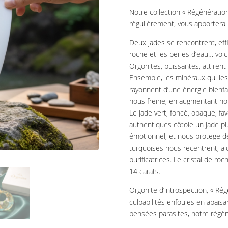
Notre collection « Régénération 
régulièrement, vous apporter
Deux jades se rencontrent, effle
roche et les perles d’eau… voi
Orgonites, puissantes, attirent
Ensemble, les minéraux qui le
rayonnent d’une énergie bienfa
nous freine, en augmentant notr
Le jade vert, foncé, opaque, fa
authentiques côtoie un jade pl
émotionnel, et nous protege de
turquoises nous recentrent, aid
purificatrices. Le cristal de ro
14 carats.
Orgonite d’introspection, « R
culpabilités enfouies en apaisa
pensées parasites, notre rég