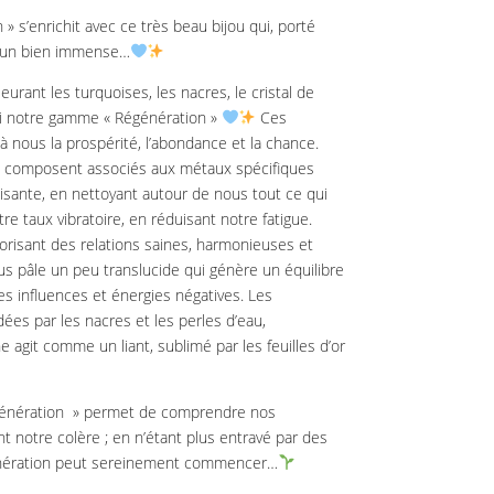
» s’enrichit avec ce très beau bijou qui, porté
a un bien immense…
urant les turquoises, les nacres, le cristal de
ci notre gamme « Régénération »
Ces
 à nous la prospérité, l’abondance et la chance.
s composent associés aux métaux spécifiques
isante, en nettoyant autour de nous tout ce qui
e taux vibratoire, en réduisant notre fatigue.
vorisant des relations saines, harmonieuses et
us pâle un peu translucide qui génère un équilibre
s influences et énergies négatives. Les
ées par les nacres et les perles d’eau,
che agit comme un liant, sublimé par les feuilles d’or
égénération » permet de comprendre nos
nt notre colère ; en n’étant plus entravé par des
énération peut sereinement commencer…