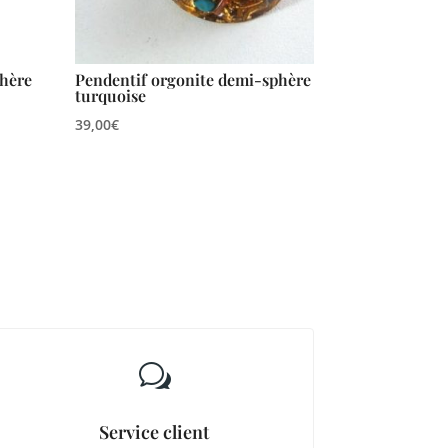
phère
Pendentif orgonite demi-sphère
turquoise
39,00
€
w
Service client