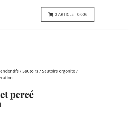
0 ARTICLE
0,00€
pendentifs
/
Sautoirs
/
Sautoirs orgonite
/
ération
et percé
n