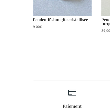
Pendentif shungite cristallisée
Pend
turq
9,00
€
39,0

Paiement