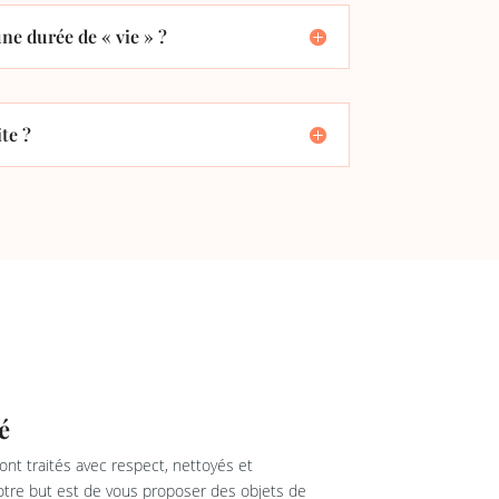
ne durée de « vie » ?
te ?
é
nt traités avec respect, nettoyés et
re but est de vous proposer des objets de