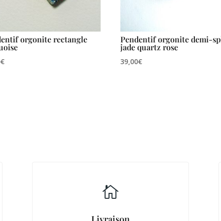
entif orgonite rectangle
Pendentif orgonite demi-s
uoise
jade quartz rose
0
€
39,00
€

Livraison