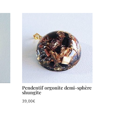
Pendentif orgonite demi-sphère
shungite
39,00
€