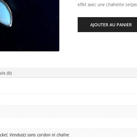
effet avec une chaînette serpen
AJOUTER AU PANIER
vis (0)
ckel, Vendu(e) sans cordon ni chaîne