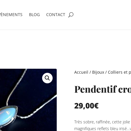
VÈNEMENTS
BLOG
CONTACT
Accueil
/
Bijoux
/
Colliers et 
Pendentif cro
29,00
€
Très sobre, raffinée, cette jol
magnifiques reflets bleu irisé