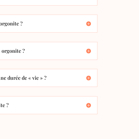
orgonite ?
orgonite ?
ne durée de « vie » ?
te ?