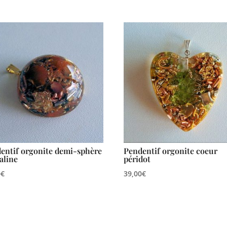
entif orgonite demi-sphère
Pendentif orgonite coeur
aline
péridot
0
€
39,00
€