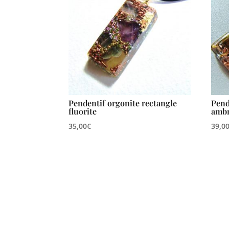
Pendentif orgonite rectangle
Pend
fluorite
amb
35,00
€
39,0