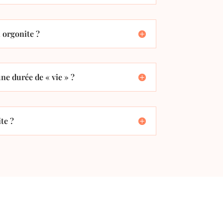
orgonite ?
ne durée de « vie » ?
te ?