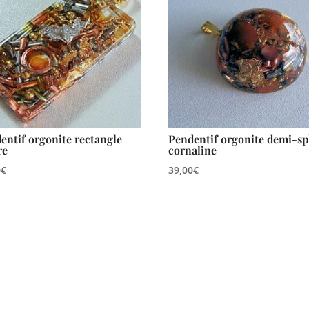
entif orgonite rectangle
Pendentif orgonite demi-s
re
cornaline
0
€
39,00
€