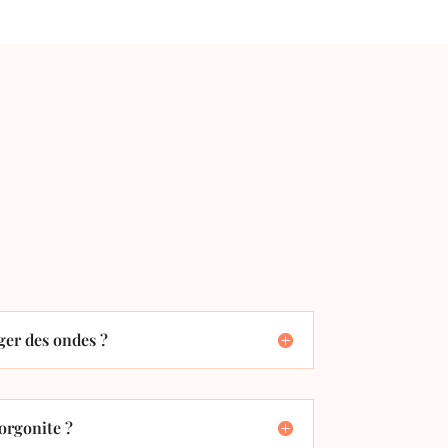
er des ondes ?
orgonite ?