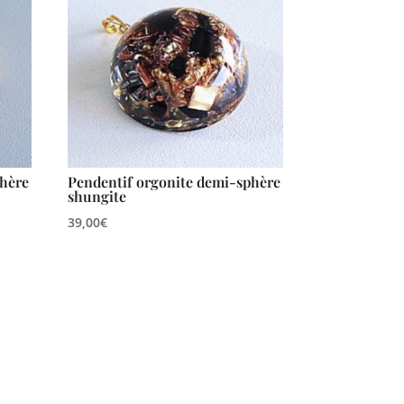
phère
Pendentif orgonite demi-sphère
shungite
39,00
€