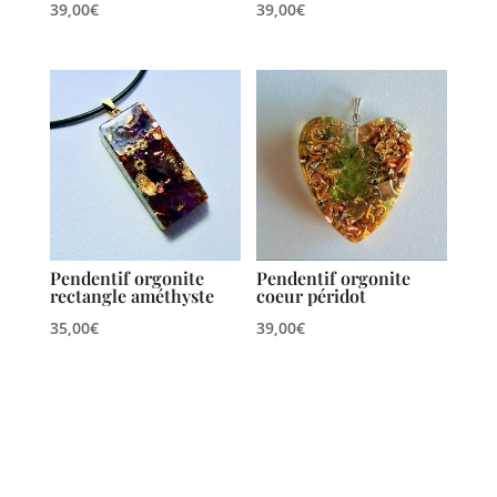
39,00
€
39,00
€
Pendentif orgonite
Pendentif orgonite
rectangle améthyste
coeur péridot
35,00
€
39,00
€