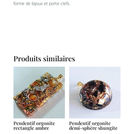
forme de bijoux et porte-clefs.
Produits similaires
Pendentif orgonite
Pendentif orgonite
rectangle ambre
demi-sphère shungite