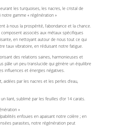
urant les turquoises, les nacres, le cristal de
ci notre gamme « régénération »
nt à nous la prospérité, l’abondance et la chance.
s composent associés aux métaux spécifiques
isante, en nettoyant autour de nous tout ce qui
e taux vibratoire, en réduisant notre fatigue.
vorisant des relations saines, harmonieuses et
us pâle un peu translucide qui génère un équilibre
s influences et énergies négatives.
 aidées par les nacres et les perles d’eau,
n liant, sublimé par les feuilles d’or 14 carats.
énération »
bilités enfouies en apaisant notre colère ; en
ensées parasites, notre régénération peut