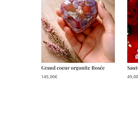
Grand coeur orgonite Rosée
Saut
145,00
€
49,0