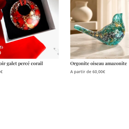
oir galet percé corail
Orgonite oiseau amazonite
0
€
A partir de
60,00
€