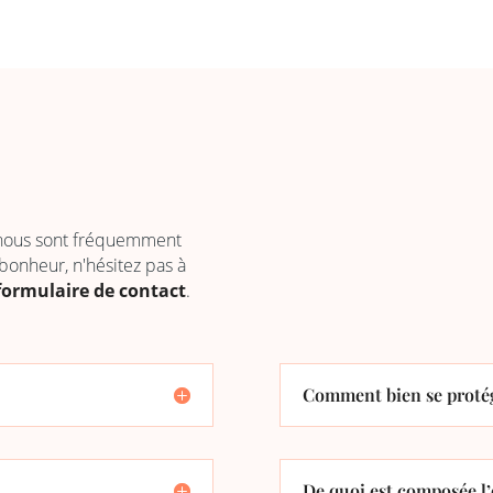
 nous sont fréquemment
 bonheur, n'hésitez pas à
formulaire de contact
.
Comment bien se protég
De quoi est composée l’