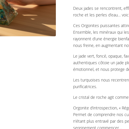
Deux jades se rencontrent, effle
roche et les perles d’eau… voi
Ces Orgonites puissantes attire
Ensemble, les minéraux qui le
rayonnent d’une énergie bienfa
nous freine, en augmentant notr
Le jade vert, foncé, opaque, fa
authentiques côtoie un jade pl
émotionnel, et nous protege de
Les turquoises nous recentrent,
purificatrices.
Le cristal de roche agit comme u
Orgonite d’introspection, « Rég
Permet de comprendre nos culpa
n’étant plus entravé par des p
sereinement commencer…