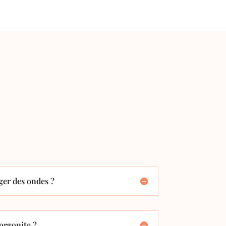
er des ondes ?
orgonite ?