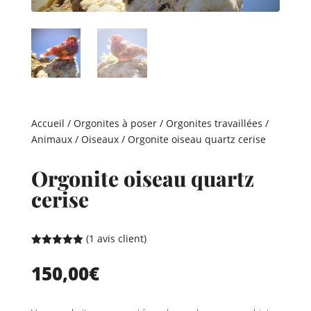
Accueil
/
Orgonites à poser
/
Orgonites travaillées
/
Animaux
/
Oiseaux
/ Orgonite oiseau quartz cerise
Orgonite oiseau quartz
cerise
(
1
avis client)
Noté
5.00
sur 5
150,00
€
basé sur
notation
client