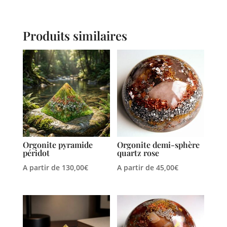
Produits similaires
Orgonite pyramide
Orgonite demi-sphère
péridot
quartz rose
A partir de
130,00
€
A partir de
45,00
€