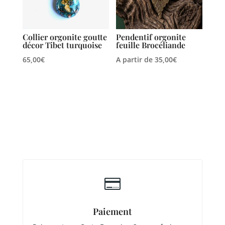
Collier orgonite goutte
Pendentif orgonite
décor Tibet turquoise
feuille Brocéliande
65,00
€
A partir de
35,00
€

Paiement