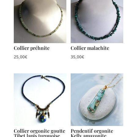
Collier préhnite
Collier malachite
25,00
€
35,00
€
Collier orgonite goutte
Pendentif orgonite
Tibet lapis turquoise
Kelly amazonite