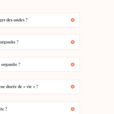
er des ondes ?
orgonite ?
orgonite ?
ne durée de « vie » ?
te ?