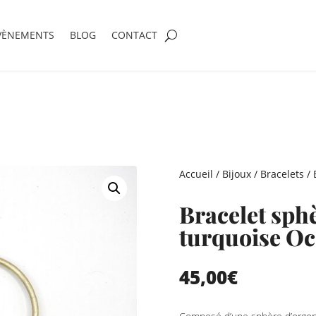
VÈNEMENTS
BLOG
CONTACT
Accueil
/
Bijoux
/
Bracelets
/ 
Bracelet sph
turquoise O
45,00
€