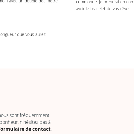
témoin avec un double décimètre
commande. Je prendrai en com
avoir le bracelet de vos rêves.
 longueur que vous aurez
 nous sont fréquemment
 bonheur, n'hésitez pas à
formulaire de contact
.