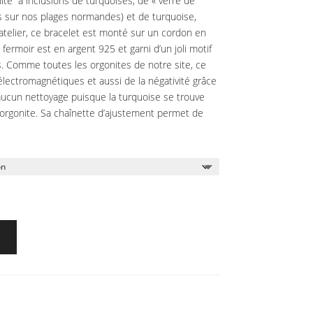
e à inclusions de turquoises, de « verre de
 sur nos plages normandes) et de turquoise,
atelier, ce bracelet est monté sur un cordon en
fermoir est en argent 925 et garni d’un joli motif
s. Comme toutes les orgonites de notre site, ce
lectromagnétiques et aussi de la négativité grâce
 aucun nettoyage puisque la turquoise se trouve
l’orgonite. Sa chaînette d’ajustement permet de