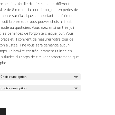
oche, de la feuille d’or 14 carats et différents
lite de 8 mm et du tour de poignet en perles de
 monté sur élastique, comportant des éléments
é, soit bronze (que vous pouvez choisir) il est
mmode au quotidien. Vous avez ainsi un très joli
t les bénéfices de l’orgonite chaque jour. Vous
e bracelet, il convient de mesurer votre tour de
çon ajustée, il ne vous sera demandé aucun
emps. La howlite est fréquemment utilisée en
ux fluides du corps de circuler correctement, que
mphe.