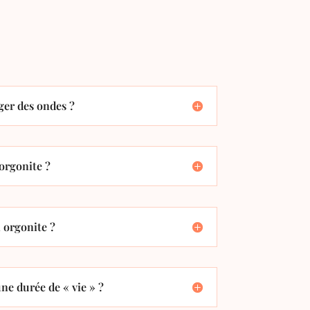
er des ondes ?
orgonite ?
orgonite ?
ne durée de « vie » ?